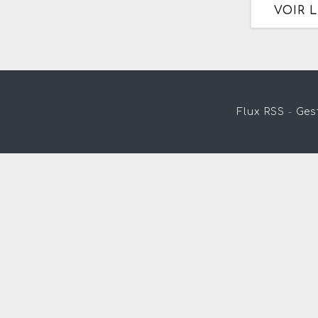
VOIR 
Flux RSS
-
Ges