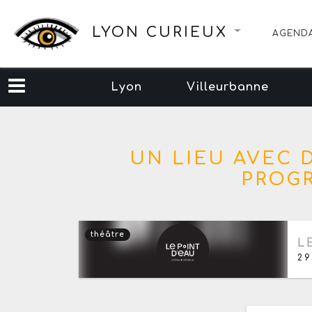
LYON CURIEUX
AGEND
Lyon
Villeurbanne
UN LIEU AVEC
PROG
théâtre
Pr
L
29
Ajouter aux favoris
0