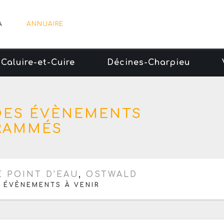
A
ANNUAIRE
Caluire-et-Cuire
Décines-Charpieu
 DES ÉVÈNEMENTS
RAMMÉS
ochaine date le vendredi 9 octobre 2026
E POINT D'EAU
,
OSTWALD
 ÉVÈNEMENTS À VENIR