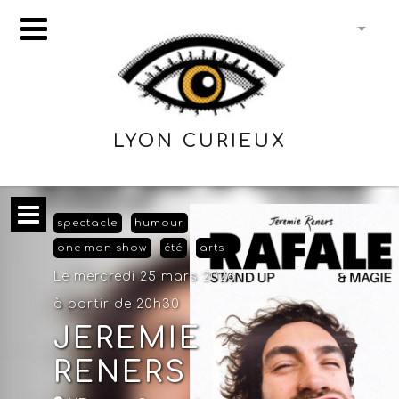
LYON CURIEUX
spectacle
humour
one man show
été
arts
Le mercredi 25 mars 2026
à partir de 20h30
JEREMIE
RENERS