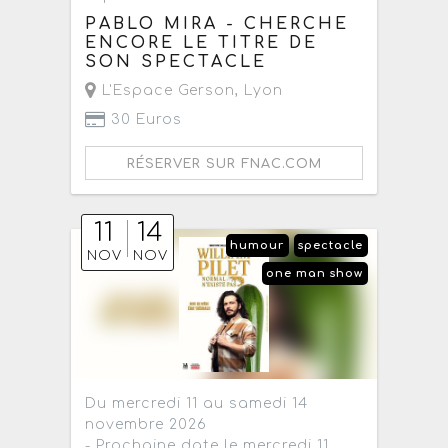
PABLO MIRA - CHERCHE
ENCORE LE TITRE DE
SON SPECTACLE
L'Espace Gerson
,
Lyon
30 Euros
RÉSERVER SUR FNAC.COM
11
14
humour
spectacle
NOV
NOV
one man show
Du mercredi 11 au samedi 14
novembre 2026
- Prochaine date le mercredi 11