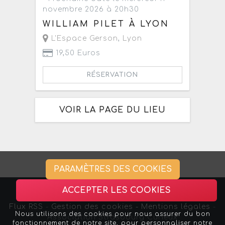
novembre 2026 à 20h30
WILLIAM PILET À LYON
L'Espace Gerson
,
Lyon
19,50 Euros
RÉSERVATION
VOIR LA PAGE DU LIEU
PARAMÈTRES DES COOKIES
ACCEPTER LES COOKIES
Flux RSS
-
Gestion des cookies -
Mentions légales
-
Nous utilisons des cookies pour nous assurer du bon
Association Strasbourg Curieux
fonctionnement de notre site, pour personnaliser notre