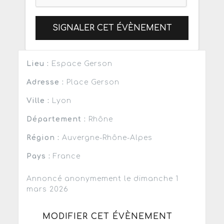
SIGNALER CET ÉVÈNEMENT
Lieu :
Espace Gerson
Adresse :
Place Gerson
Ville :
Lyon
Département :
Rhône
Région :
Auvergne-Rhône-Alpes
Pays :
France
Annoncé anonymement le dimanche 1
mars 2026
MODIFIER CET ÉVÈNEMENT