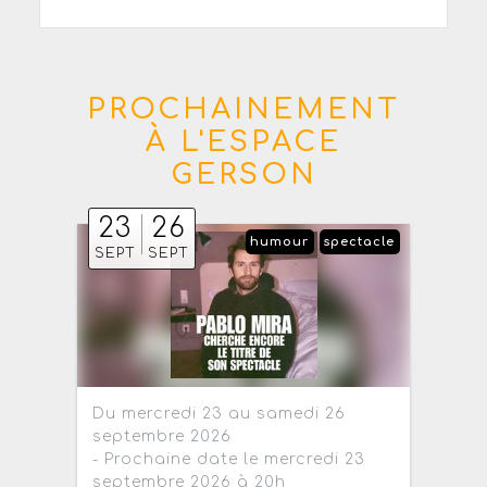
PROCHAINEMENT
À L'ESPACE
GERSON
23
26
humour
spectacle
SEPT
SEPT
Du mercredi 23 au samedi 26
septembre 2026
- Prochaine date le mercredi 23
septembre 2026 à 20h