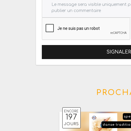
SIGNALE
PROCHA
ENCORE
197
spe
JOURS
danse traditio