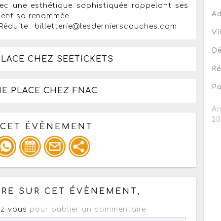
vec une esthétique sophistiquée rappelant ses
Ad
ment sa renommée
éduite : billetterie@lesdernierscouches.com
Vi
Dé
PLACE CHEZ SEETICKETS
Ré
Pa
NE PLACE CHEZ FNAC
An
2
 CET ÉVÈNEMENT
pour un : mail / forum / réseau social
RE SUR CET ÉVÈNEMENT,
z-vous
pour publier un commentaire