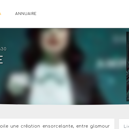
A
ANNUAIRE
h30
E
oile une création ensorcelante, entre glamour
Li