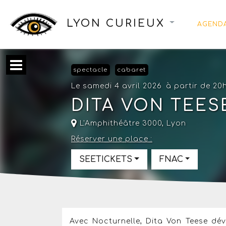
LYON CURIEUX
AGEND
spectacle
cabaret
Le samedi 4 avril 2026
à partir de 20
DITA VON TEES
L'Amphithéâtre 3000
,
Lyon
Réserver une place :
SEETICKETS
FNAC
Avec Nocturnelle, Dita Von Teese dév