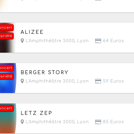
oncert
Le samedi 12 septembre 2026
à partir de 20h
ALIZEE
variété
L'Amphithéâtre 3000
,
Lyon
64 Euros
oncert
Le vendredi 18 septembre 2026
à partir de 20h
BERGER STORY
variété
L'Amphithéâtre 3000
,
Lyon
59 Euros
oncert
Le mardi 29 septembre 2026
à partir de 20h
LETZ ZEP
L'Amphithéâtre 3000
,
Lyon
85 Euros