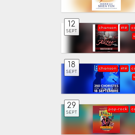
12
chanson
été
c
SEPT
18
chanson
été
c
SEPT
29
pop-rock
c
SEPT