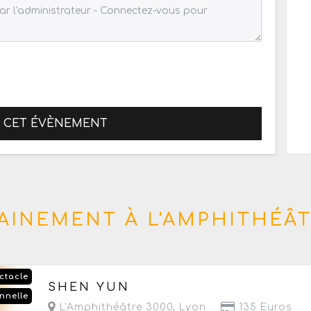
R CET ÉVÈNEMENT
INEMENT À L'AMPHITHÉÂT
ctacle
Du lundi 6 avril 2026 au dimanche 21 février 20
SHEN YUN
nnelle
- Prochaine date le mardi 16 février 2027 à 20h
L'Amphithéâtre 3000
,
Lyon
135 Euros