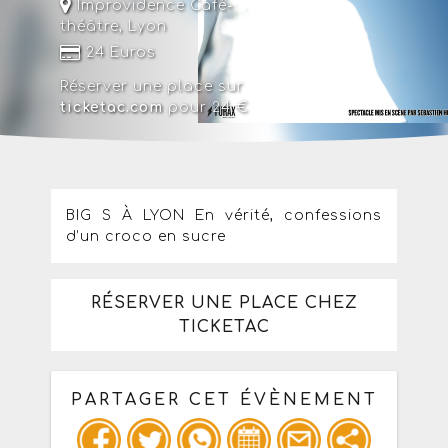
Improvidence Café-
théâtre
,
Lyon
24 Euros
Réserver une place sur
ticketac.com
pour 24 €
BIG S À LYON En vérité, confessions
d’un croco en sucre
RÉSERVER UNE PLACE CHEZ
TICKETAC
PARTAGER CET ÉVÈNEMENT