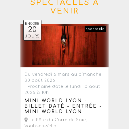
SPECTACLES À
VENIR
ENCORE
20
spectacle
JOURS
Du vendredi 6 mars au dimanche
30 août 2026
- Prochaine date le lundi 10 août
2026 à 10h
MINI WORLD LYON -
BILLET DATÉ - ENTRÉE -
MINI WORLD LYON
Le Pôle du Carré de Soie
,
Vaulx-en-Velin