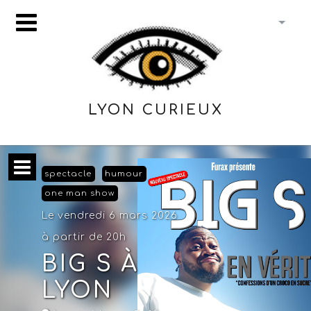
LYON CURIEUX
spectacle
humour
one man show
Le vendredi 6 mars 2026
à partir de 20h
BIG S À
LYON