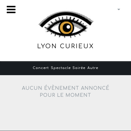
LYON CURIEUX
Concert
Spectacle
Soirée
Autre
AUCUN ÉVÈNEMENT ANNONCÉ
POUR LE MOMENT